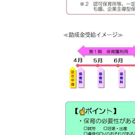
​≪助成金受給イメージ≫