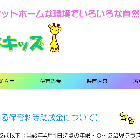
知らせ
保育料金
保育内容
施
係る保育料等助成金について】
2歳以下（当該年4月1日時点の年齢・０～２歳児クラ