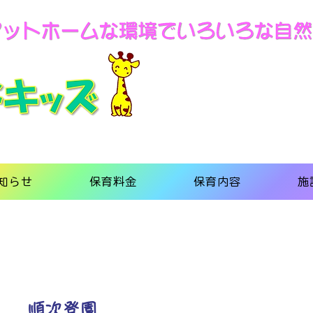
知らせ
保育料金
保育内容
施
順次登園