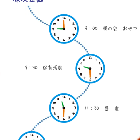
9：00 朝の会・おや
9：30 保育活動
11：30 昼 食