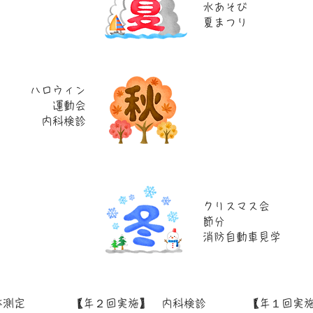
水あそび
​夏まつり
ハロウィン
運動会
​内科検診
クリスマス会
節分
​消防自動車見学
体測定
【年２回実施】 内科検診
【年１回実