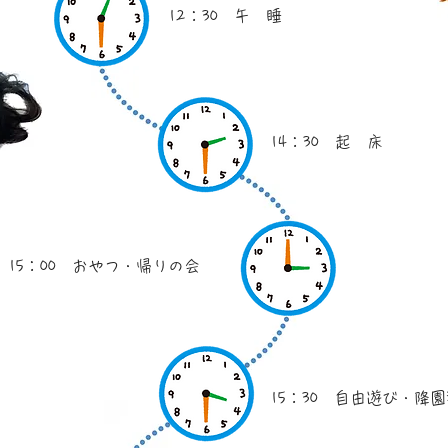
12：30 午 睡
14：30 起 床
​15：00 おやつ・帰りの会
15：30 自由遊び・降